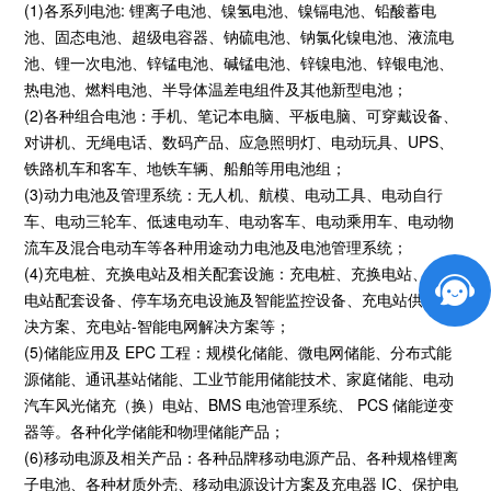
(1)各系列电池: 锂离子电池、镍氢电池、镍镉电池、铅酸蓄电
池、固态电池、超级电容器、钠硫电池、钠氯化镍电池、液流电
池、锂一次电池、锌锰电池、碱锰电池、锌镍电池、锌银电池、
热电池、燃料电池、半导体温差电组件及其他新型电池；
(2)各种组合电池：手机、笔记本电脑、平板电脑、可穿戴设备、
对讲机、无绳电话、数码产品、应急照明灯、电动玩具、UPS、
铁路机车和客车、地铁车辆、船舶等用电池组；
(3)动力电池及管理系统：无人机、航模、电动工具、电动自行
车、电动三轮车、低速电动车、电动客车、电动乘用车、电动物
流车及混合电动车等各种用途动力电池及电池管理系统；
(4)充电桩、充换电站及相关配套设施：充电桩、充换电站、充换
电站配套设备、停车场充电设施及智能监控设备、充电站供电解
决方案、充电站-智能电网解决方案等；
(5)储能应用及 EPC 工程：规模化储能、微电网储能、分布式能
源储能、通讯基站储能、工业节能用储能技术、家庭储能、电动
汽车风光储充（换）电站、BMS 电池管理系统、 PCS 储能逆变
器等。各种化学储能和物理储能产品；
(6)移动电源及相关产品：各种品牌移动电源产品、各种规格锂离
子电池、各种材质外壳、移动电源设计方案及充电器 IC、保护电