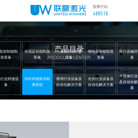
产品目录
C电池智能制
传感器智能制造
光通讯行业焊接
继电器智能制造
医疗器械焊
造装备
装备
设备
装备
备
PRODCUTS CENTER
半导体行业
配行业焊接设
实时焊接熔深检
通用行业设备及
光伏行业设备及
及自动化解
备
测系统
自动化解决方案
自动化解决方案
案