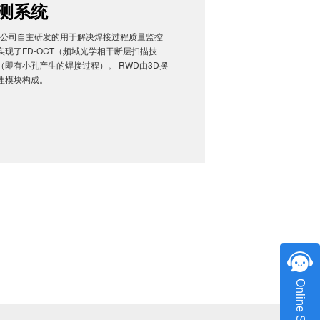
测系统
限公司自主研发的用于解决焊接过程质量监控
现了FD-OCT（频域光学相干断层扫描技
即有小孔产生的焊接过程）。 RWD由3D摆
理模块构成。
Online Service